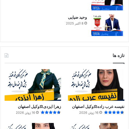
99%
وحید ضیایی
8 اکتبر 2025
99%
تازه ها
نفیسه عرب زاده⚖️وکیل اصفهان
زهرا ایزدی⚖️وکیل اصفهان
16 ژوئن 2026
16 ژوئن 2026