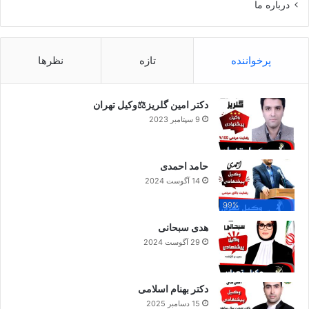
درباره ما
پرخواننده
تازه
نظرها
دکتر امین گلریز⚖️وکیل تهران
9 سپتامبر 2023
حامد احمدی
14 آگوست 2024
99%
هدی سبحانی
29 آگوست 2024
دکتر بهنام اسلامی
15 دسامبر 2025