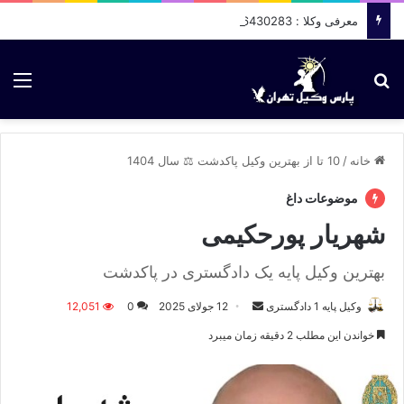
معرفی وکلا : 09036430283
جستجو برای
منو
خانه
/
10 تا از بهترین وکیل پاکدشت ⚖️ سال 1404
موضوعات داغ
شهریار پورحکیمی
بهترین وکیل پایه یک دادگستری در پاکدشت
وکیل پایه 1 دادگستری
ا
12 جولای 2025
0
12,051
ر
خواندن این مطلب 2 دقیقه زمان میبرد
س
ا
ل