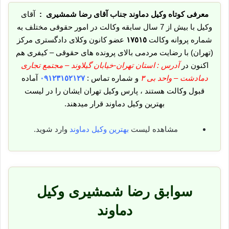
معرفی کوتاه وکیل دماوند جناب آقای رضا شمشیری :
آقای
وکیل با بیش از 7 سال سابقه وکالت در امور حقوقی مختلف به
شماره پروانه وکالت
١٧٥١٥
عضو کانون وکلای دادگستری مرکز
(تهران) با رضایت مردمی بالای پرونده های حقوقی – کیفری هم
اکنون در
آدرس : استان تهران-خیابان گیلاوند – مجتمع تجاری
دمادشت – واحد بی ٣
و شماره تماس :
٠٩١٢٣١٥٢١٢٧
آماده
قبول وکالت هستند ، پارس وکیل تهران ایشان را در لیست
بهترین وکیل دماوند قرار میدهند.
مشاهده لیست
بهترین وکیل دماوند
وارد شوید.
سوابق رضا شمشیری وکیل
دماوند