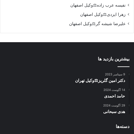
نفیسه عرب زاده⚖️وکیل اصفهان
زهرا ایزدی⚖️وکیل اصفهان
علیرضا شیشه گر⚖️وکیل اصفهان
بیشترین بازدید ها
9 سپتامبر 2023
دکتر امین گلریز⚖️وکیل تهران
14 آگوست 2024
حامد احمدی
29 آگوست 2024
هدی سبحانی
دسته‌ها