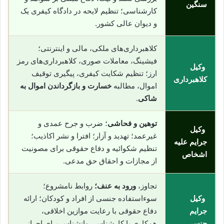
سنگین
کارشناسی؛ تنظیم لایحه در دادگاه کیفری یک
و دیوان عالی کشور.
کلاهبرداری‌های ملکی، مالی و اینترنتی؛
فیشینگ، معاملات صوری، کلاهبرداری‌های رمز
وکیل
ارز؛ تنظیم شکایت کیفری، پیگیری توقیف
کلاهبرداری
اموال، مطالبه
خسارت و بازگرداندن اموال به
شاکی
.
توهین و فحاشی
؛ ضرب و جرح عمدی و
وکیل
غیرعمد؛ تهدید و آزار؛ افترا و نشر اکاذیب؛
جرایم علیه
تنظیم شکوائیه و دفاع حقوقی برای مصونیت
اشخاص
از مجازات و احقاق حق مدعی.
تجاوز،
ورود به عنف؛
روابط نامشروع؛
وکیل
سوءاستفاده جنسی از افراد و کودکان؛ ارائه
جرایم
دفاع حقوقی با رعایت موازین اخلاقی،
جنسی
همکاری با کارشناس روانشناس برای احراز