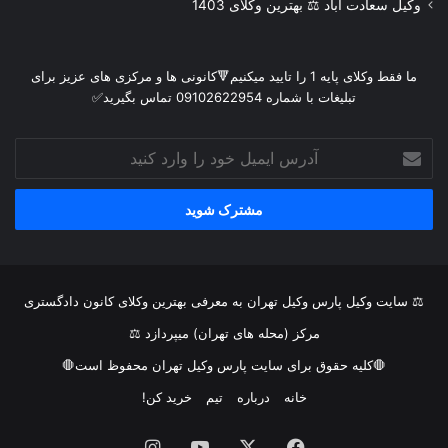
وکیل سعادت آباد ⚖️ بهترین وکلای 1403
ما فقط وکلای پایه 1 را تایید میکنیم🔻کانونی ها و مرکزی های عزیز برای
تبلیغات با شماره 09102622954 تماس بگیرید✅
آدرس
ایمیل
خود
را
وارد
کنید
⚖ سایت وکیل پارس وکیل تهران به معرفی بهترین وکلای کانون دادگستری
مرکز (محله های تهران) میپردازد ⚖
🛑کلیه حقوق برای سایت پارس وکیل تهران محفوظ است🛑
خانه
درباره
تیم
خرید کن!
فیس
X
یوتیوب
اینستاگرام