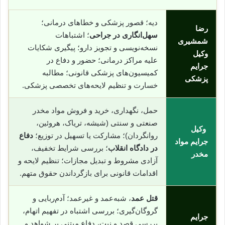
دیه؛ قصور پزشکی و خطاهای درمانی؛
رضا
سهل‌انگاری در جراحی
؛ اشتباهات
شمشیری
نسخه‌نویسی و تجویز دارو؛ پیگیری شکایات
وکیل
علیه مراکز درمانی؛ حضور و دفاع در
جرایم
کمیسیون‌های پزشکی قانونی؛ مطالبه
پزشکی
خسارت و تنظیم لایحه‌های تخصصی پزشکی.
حمل، نگهداری، خرید و فروش مواد مخدر
صنعتی و سنتی (شیشه، تریاک، هروئین،
وکیل
روانگردان)؛ مشارکت یا تسهیل در توزیع؛
دفاع
جرایم مواد
در دادگاه انقلاب
؛ بررسی شرایط تخفیف،
مخدر
آزادی مشروط و تبدیل مجازات؛ تنظیم لایحه و
اقدامات قانونی برای بازگرداندن حقوق متهم.
قتل عمد
، شبه‌عمد و غیرعمد؛ آدم‌ربایی و
گروگان‌گیری؛ بررسی اشتباه در تفهیم اتهام،
جرایم
بررسی قصد و نیت، دفاع مبتنی بر شواهد و