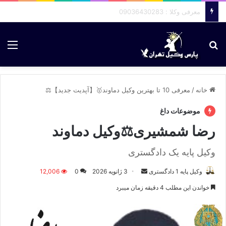
معرفی وکلا : 09036430283
جستجو برای
منو
خانه
/
معرفی 10 تا بهترین وکیل دماوند🥇【آپدیت جدید】⚖️
موضوعات داغ
رضا شمشیری⚖️وکیل دماوند
وکیل پایه یک دادگستری
وکیل پایه 1 دادگستری
ا
3 ژانویه 2026
0
12,006
ر
خواندن این مطلب 4 دقیقه زمان میبرد
س
ا
ل