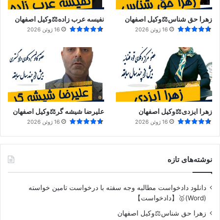
زهرا حق شناس⚖️وکیل اصفهان
نفیسه عرب زاده⚖️وکیل اصفهان
16 ژوئن 2026
16 ژوئن 2026
زهرا ایزدی⚖️وکیل اصفهان
علیرضا شیشه گر⚖️وکیل اصفهان
16 ژوئن 2026
16 ژوئن 2026
نوشته‌های تازه
دانلود دادخواست مطالبه وجه سفته با درخواست تامین خواسته
(Word)🥇【دادخواست】
زهرا حق شناس⚖️وکیل اصفهان