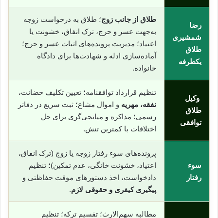
طلاق از جانب زوج
؛ طلاق به درخواست زوجه
رضا
به‌جهت عسر و حرج، ترک انفاق، خشونت یا
شمشیری
اعتیاد؛ مدیریت پرونده‌های اثبات عسر و حرج؛
طلاق
آماده‌سازی ادله و شهادت‌ها برای دادگاه
یکطرفه
خانواده.
تنظیم قرارداد توافقنامه؛ تعیین تکلیف حضانت،
وکیل
نفقه، مهریه
و اموال مشاع؛ ثبت سریع در دفاتر
طلاق
رسمی؛ مذاکره و میانجی‌گری برای حل
توافقی
اختلافات با کمترین تنش.
پرونده‌های سوء رفتار زوجه یا زوج (ترک انفاق،
سوء
اعتیاد، خشونت خانگی، عدم تمکین)؛ تنظیم
رفتار
دادخواست، اخذ دستورهای موقت حفاظتی و
پیگیری کیفری و حقوقی لازم
.
مطالبه سهم‌الارث؛ تقسیم ترکه؛ تنظیم