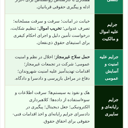
ادله و پیگیری حقوقی قربانیان.
خیانت در امانت؛ سرقت و سرقت مسلحانه؛
جرایم
تصرف عدوانی؛
تخریب اموال
؛ تنظیم شکایت،
علیه اموال
درخواست تأمین دلیل و اجرای احکام کیفری
و مالکیت
برای استیفای حقوق ذی‌نفعان.
جرایم علیه
حمل سلاح غیرمجاز
؛ اخلال در نظم و امنیت
امنیت و
عمومی؛ شرکت در تجمعات غیرمجاز؛
آسایش
اقدامات تهدیدآمیز علیه امنیت شهروندان؛
عمومی
دفاع در مراحل بازپرسی و دادسرا و دادگاه.
هک و نفوذ به سیستم‌ها؛ سرقت اطلاعات و
جرایم
سوء‌استفاده از داده‌ها؛ کلاهبرداری
رایانه‌ای و
الکترونیکی؛ جعل دیجیتال؛ پیگیری در
سایبری
دادسرای جرایم رایانه‌ای و اخذ اقدامات فنی-
حقوقی برای احقاق حقوق.