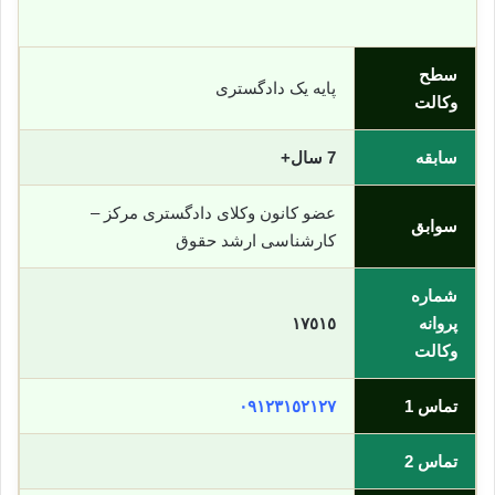
سطح
پایه یک دادگستری
وکالت
سابقه
7 سال+
عضو کانون وکلای دادگستری مرکز –
سوابق
کارشناسی ارشد حقوق
شماره
پروانه
١٧٥١٥
وکالت
تماس 1
٠٩١٢٣١٥٢١٢٧
تماس 2