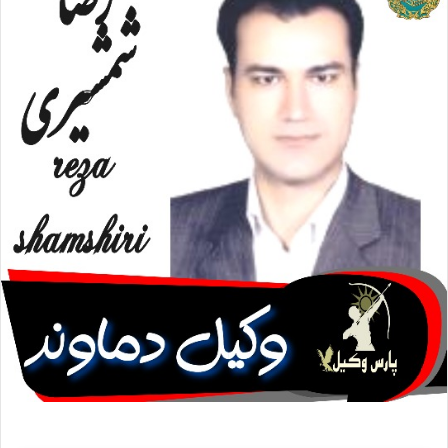
ا
ی
م
ی
ل