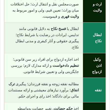
ارث و
صورت‌مجلس نقل و انتقال ارث؛ حل اختلافات
ولایت
میان وراث؛ تعیین قیم، ولی و امور مربوط به
ولایت قهری
و قیمومیت.
ابطال یا
فسخ نکاح
به دلایل قانونی مانند
ابطال
تدلیس، ایرادات در رضایت یا شرایط نکاح؛
نکاح
پیگیری حقوقی و آثار کیفری و مدنی ابطال
نکاح.
وکیل
اخذ اجازه ازدواج برای افراد زیر سن قانونی؛
اذن
تنظیم دادخواست
و ارائه مدارک لازم؛ بررسی
ازدواج
جایگزینی ولی و تعیین شرایط قانونی.
مطالبه نفقه زوجه و نفقه فرزندان؛ پیگیری
ترک
نفقه
انفاق
؛ برآورد نیازهای معیشتی و ارائه مستندات
مالی برای دادگاه؛ اخذ رای و اجرای حکم.
اخذ
حکم حضانت
، تغییر حضانت به‌واسطه