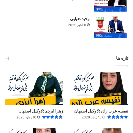
99%
وحید ضیایی
8 اکتبر 2025
99%
تازه ها
نفیسه عرب زاده⚖️وکیل اصفهان
زهرا ایزدی⚖️وکیل اصفهان
16 ژوئن 2026
16 ژوئن 2026