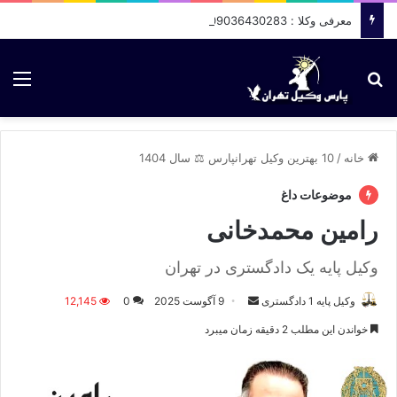
معرفی وکلا : 09036430283
جستجو برای
منو
خانه
/
10 بهترین وکیل تهرانپارس ⚖️ سال 1404
موضوعات داغ
رامین محمدخانی
وکیل پایه یک دادگستری در تهران
وکیل پایه 1 دادگستری
ا
9 آگوست 2025
0
12,145
ر
خواندن این مطلب 2 دقیقه زمان میبرد
س
ا
ل