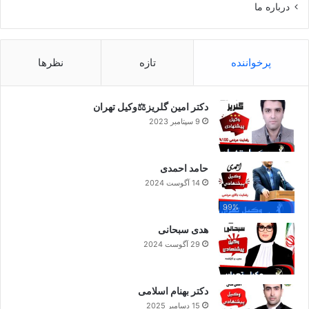
درباره ما
پرخواننده
تازه
نظرها
دکتر امین گلریز⚖️وکیل تهران
9 سپتامبر 2023
حامد احمدی
14 آگوست 2024
99%
هدی سبحانی
29 آگوست 2024
دکتر بهنام اسلامی
15 دسامبر 2025