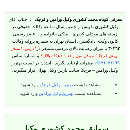
معرفی کوتاه محمد کشوری وکیل ورامین و قرچک :
جناب آقای
وکیل
کشوری
با بیش از چندین سال سابقه وکالت حقوقی در
زمینه های مختلف کیفری – ملکی خانواده و… عضو رسمی
کانون وکلای دادگستری استان تهران به شماره پروانه وکالت
٣٠٢٦٣
با میزان رضایت بالای مردمی مستقر در
آدرس : استان
تهران-قرچک؛ میدان نون و قلم؛ دادکاه.پلاک۶
و شماره تماس
٠٩١٢١٠٢٢٠٦٩
میتوانید ارتباط بگیرید ، ایشان در لیست بهترین
وکیل ورامین – قرچک سایت پارس وکیل تهران قرار میگیرند.
مشاهده لیست
بهترین وکیل قرچک
وارد شوید.
مشاهده لیست
بهترین وکیل ورامین
وارد شوید.
سوابق محمد کشوری وکیل