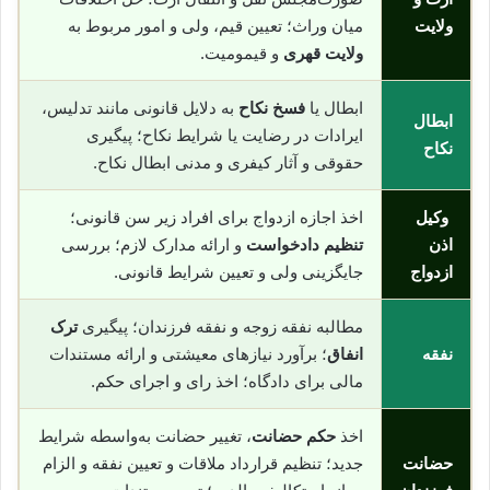
ولایت
میان وراث؛ تعیین قیم، ولی و امور مربوط به
ولایت قهری
و قیمومیت.
ابطال یا
فسخ نکاح
به دلایل قانونی مانند تدلیس،
ابطال
ایرادات در رضایت یا شرایط نکاح؛ پیگیری
نکاح
حقوقی و آثار کیفری و مدنی ابطال نکاح.
وکیل
اخذ اجازه ازدواج برای افراد زیر سن قانونی؛
اذن
تنظیم دادخواست
و ارائه مدارک لازم؛ بررسی
ازدواج
جایگزینی ولی و تعیین شرایط قانونی.
مطالبه نفقه زوجه و نفقه فرزندان؛ پیگیری
ترک
نفقه
انفاق
؛ برآورد نیازهای معیشتی و ارائه مستندات
مالی برای دادگاه؛ اخذ رای و اجرای حکم.
اخذ
حکم حضانت
، تغییر حضانت به‌واسطه شرایط
حضانت
جدید؛ تنظیم قرارداد ملاقات و تعیین نفقه و الزام