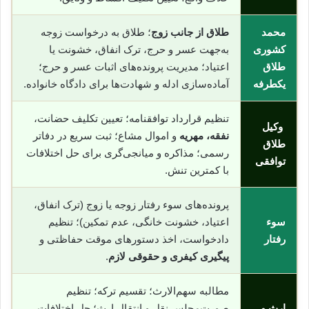
محمد
طلاق از جانب زوج
؛ طلاق به درخواست زوجه
کشوری
به‌جهت عسر و حرج، ترک انفاق، خشونت یا
طلاق
اعتیاد؛ مدیریت پرونده‌های اثبات عسر و حرج؛
یکطرفه
آماده‌سازی ادله و شهادت‌ها برای دادگاه خانواده.
تنظیم قرارداد توافقنامه؛ تعیین تکلیف حضانت،
وکیل
نفقه، مهریه
و اموال مشاع؛ ثبت سریع در دفاتر
طلاق
رسمی؛ مذاکره و میانجی‌گری برای حل اختلافات
توافقی
با کمترین تنش.
پرونده‌های سوء رفتار زوجه یا زوج (ترک انفاق،
سوء
اعتیاد، خشونت خانگی، عدم تمکین)؛ تنظیم
رفتار
دادخواست، اخذ دستورهای موقت حفاظتی و
پیگیری کیفری و حقوقی لازم
.
مطالبه سهم‌الارث؛ تقسیم ترکه؛ تنظیم
ارث و
صورت‌مجلس نقل و انتقال ارث؛ حل اختلافات