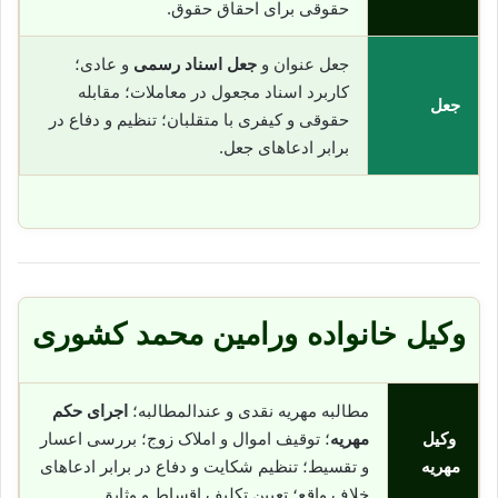
حقوقی برای احقاق حقوق.
جعل عنوان و
جعل اسناد رسمی
و عادی؛
کاربرد اسناد مجعول در معاملات؛ مقابله
جعل
حقوقی و کیفری با متقلبان؛ تنظیم و دفاع در
برابر ادعاهای جعل.
وکیل خانواده ورامین محمد کشوری
مطالبه مهریه نقدی و عندالمطالبه؛
اجرای حکم
وکیل
مهریه
؛ توقیف اموال و املاک زوج؛ بررسی اعسار
مهریه
و تقسیط؛ تنظیم شکایت و دفاع در برابر ادعاهای
خلاف واقع؛ تعیین تکلیف اقساط و وثایق.