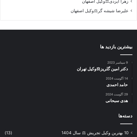
زهرا ایزدی⚖️وکیل اصفهان
علیرضا شیشه گر⚖️وکیل اصفهان
بیشترین بازدید ها
9 سپتامبر 2023
دکتر امین گلریز⚖️وکیل تهران
14 آگوست 2024
حامد احمدی
29 آگوست 2024
هدی سبحانی
دسته‌ها
10 بهترین وکیل تجریش ⚖️ سال 1404
(13)