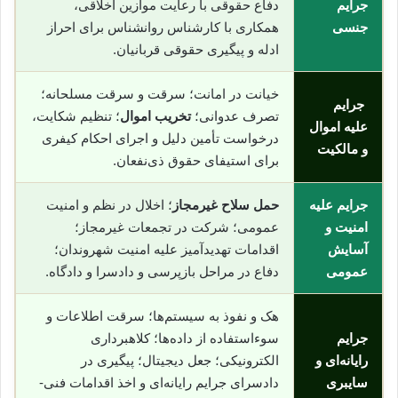
جرایم
دفاع حقوقی با رعایت موازین اخلاقی،
جنسی
همکاری با کارشناس روانشناس برای احراز
ادله و پیگیری حقوقی قربانیان.
خیانت در امانت؛ سرقت و سرقت مسلحانه؛
جرایم
تصرف عدوانی؛
تخریب اموال
؛ تنظیم شکایت،
علیه اموال
درخواست تأمین دلیل و اجرای احکام کیفری
و مالکیت
برای استیفای حقوق ذی‌نفعان.
جرایم علیه
حمل سلاح غیرمجاز
؛ اخلال در نظم و امنیت
امنیت و
عمومی؛ شرکت در تجمعات غیرمجاز؛
آسایش
اقدامات تهدیدآمیز علیه امنیت شهروندان؛
عمومی
دفاع در مراحل بازپرسی و دادسرا و دادگاه.
هک و نفوذ به سیستم‌ها؛ سرقت اطلاعات و
جرایم
سوء‌استفاده از داده‌ها؛ کلاهبرداری
رایانه‌ای و
الکترونیکی؛ جعل دیجیتال؛ پیگیری در
سایبری
دادسرای جرایم رایانه‌ای و اخذ اقدامات فنی-