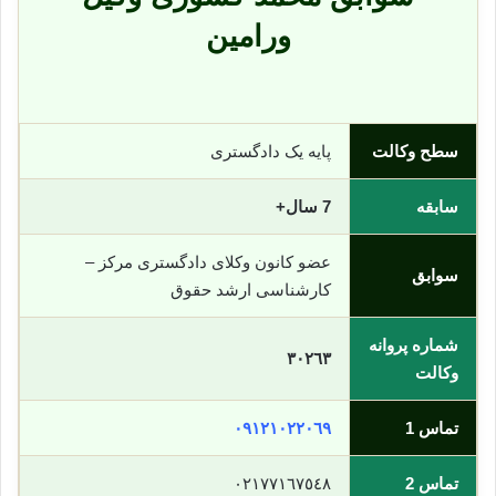
ورامین
سطح وکالت
پایه یک دادگستری
سابقه
7 سال+
عضو کانون وکلای دادگستری مرکز –
سوابق
کارشناسی ارشد حقوق
شماره پروانه
٣٠٢٦٣
وکالت
تماس 1
٠٩١٢١٠٢٢٠٦٩
تماس 2
٠٢١٧٧١٦٧٥٤٨