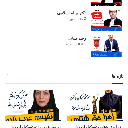
دکتر بهنام اسلامی
15 دسامبر 2025
99%
وحید ضیایی
8 اکتبر 2025
99%
تازه ها
زهرا حق شناس⚖️وکیل اصفهان
نفیسه عرب زاده⚖️وکیل اصفهان