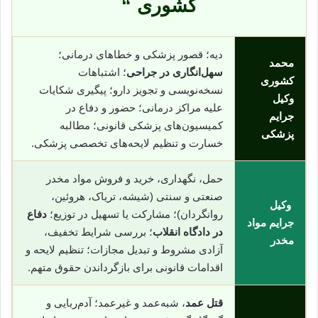
کشوری “
دیه؛ قصور پزشکی و خطاهای درمانی؛
محمد
سهل‌انگاری در جراحی
؛ اشتباهات
کشوری
نسخه‌نویسی و تجویز دارو؛ پیگیری شکایات
وکیل
علیه مراکز درمانی؛ حضور و دفاع در
جرایم
کمیسیون‌های پزشکی قانونی؛ مطالبه
پزشکی
خسارت و تنظیم لایحه‌های تخصصی پزشکی.
حمل، نگهداری، خرید و فروش مواد مخدر
صنعتی و سنتی (شیشه، تریاک، هروئین،
وکیل
روانگردان)؛ مشارکت یا تسهیل در توزیع؛
دفاع
جرایم مواد
در دادگاه انقلاب
؛ بررسی شرایط تخفیف،
مخدر
آزادی مشروط و تبدیل مجازات؛ تنظیم لایحه و
اقدامات قانونی برای بازگرداندن حقوق متهم.
قتل عمد
، شبه‌عمد و غیرعمد؛ آدم‌ربایی و