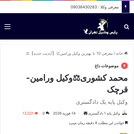
معرفی وکلا : 09036430283
جستجو برای
منو
خانه
/
معرفی 10 تا بهترین وکیل ورامین🥇【آپدیت جدید】⚖️
موضوعات داغ
محمد کشوری⚖️وکیل ورامین-
قرچک
وکیل پایه یک دادگستری
وکیل پایه 1 دادگستری
ا
14 فوریه 2026
0
12,021
ر
خواندن این مطلب 4 دقیقه زمان میبرد
س