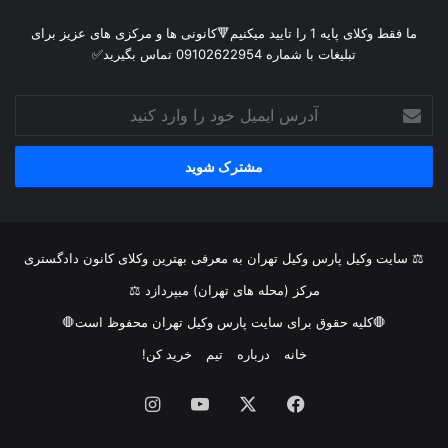
ما فقط وکلای پایه 1 را تایید میکنیم🔻کانونی ها و مرکزی های عزیز برای
تبلیغات با شماره 09102622954 تماس بگیرید✅
آدرس
ایمیل
خود
را
وارد
کنید
⚖ سایت وکیل پارس وکیل تهران به معرفی بهترین وکلای کانون دادگستری
مرکز (محله های تهران) میپردازد ⚖
🛑کلیه حقوق برای سایت پارس وکیل تهران محفوظ است🛑
خانه
درباره
تیم
خرید کن!
فیس
X
یوتیوب
اینستاگرام