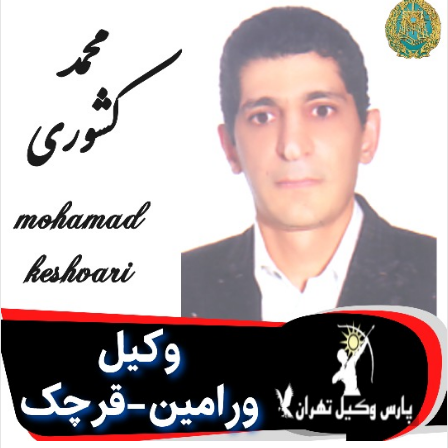
ا
ل
ا
ی
م
ی
ل