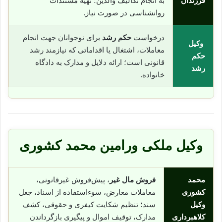
فرزندان
به انجام تکالیف والدین؛ تهیه مستندات
روانشناسی در صورت نیاز.
درخواست
حکم رشد
برای نوجوانان جهت انجام
وکیل
معاملات، اشتغال یا اقداماتی که نیازمند رشد
حکم
قانونی است؛ ارائه دلایل و مدارک به دادگاه
رشد
خانواده.
وکیل ملکی ورامین محمد کشوری
محمد
فروش مال غیر
، پیش‌فروش غیرقانونی،
کشوری
معاملات معارض، سوء‌استفاده از اسناد، جعل
وکیل
سند؛ تنظیم شکایت کیفری و حقوقی، کشف
کلاهبرداری
مدارک، توقیف اموال و پیگیری بازگرداندن