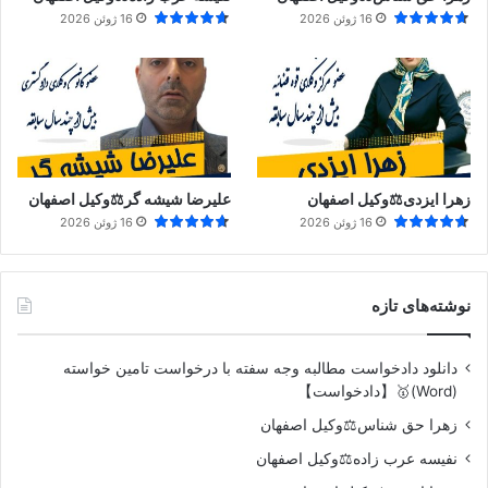
16 ژوئن 2026
16 ژوئن 2026
زهرا ایزدی⚖️وکیل اصفهان
علیرضا شیشه گر⚖️وکیل اصفهان
16 ژوئن 2026
16 ژوئن 2026
نوشته‌های تازه
دانلود دادخواست مطالبه وجه سفته با درخواست تامین خواسته
(Word)🥇【دادخواست】
زهرا حق شناس⚖️وکیل اصفهان
نفیسه عرب زاده⚖️وکیل اصفهان