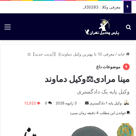
معرفی وکلا : 09036430283
جستجو برای
منو
خانه
/
معرفی 10 تا بهترین وکیل دماوند🥇【آپدیت جدید】⚖️
موضوعات داغ
مینا مرادی⚖️وکیل دماوند
وکیل پایه یک دادگستری
وکیل پایه 1 دادگستری
ا
3 ژانویه 2026
0
12,022
ر
خواندن این مطلب 4 دقیقه زمان میبرد
س
ا
ل