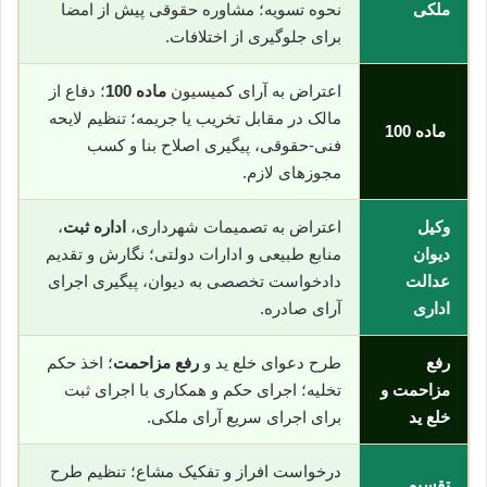
ملکی
نحوه تسویه؛ مشاوره حقوقی پیش از امضا
برای جلوگیری از اختلافات.
اعتراض به آرای کمیسیون
ماده 100
؛ دفاع از
مالک در مقابل تخریب یا جریمه؛ تنظیم لایحه
ماده 100
فنی-حقوقی، پیگیری اصلاح بنا و کسب
مجوزهای لازم.
وکیل
اعتراض به تصمیمات شهرداری،
اداره ثبت
،
دیوان
منابع طبیعی و ادارات دولتی؛ نگارش و تقدیم
عدالت
دادخواست تخصصی به دیوان، پیگیری اجرای
اداری
آرای صادره.
رفع
طرح دعوای خلع ید و
رفع مزاحمت
؛ اخذ حکم
مزاحمت و
تخلیه؛ اجرای حکم و همکاری با اجرای ثبت
خلع ید
برای اجرای سریع آرای ملکی.
درخواست افراز و تفکیک مشاع؛ تنظیم طرح
تقسیم