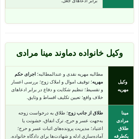
برابر ادعاهای جعل.
وکیل خانواده دماوند مینا مرادی
مطالبه مهریه نقدی و عندالمطالبه؛
اجرای حکم
وکیل
مهریه
؛ توقیف اموال و املاک زوج؛ بررسی اعسار
مهریه
و تقسیط؛ تنظیم شکایت و دفاع در برابر ادعاهای
خلاف واقع؛ تعیین تکلیف اقساط و وثایق.
مینا
طلاق از جانب زوج
؛ طلاق به درخواست زوجه
مرادی
به‌جهت عسر و حرج، ترک انفاق، خشونت یا
طلاق
اعتیاد؛ مدیریت پرونده‌های اثبات عسر و حرج؛
یکطرفه
آماده‌سازی ادله و شهادت‌ها برای دادگاه خانواده.