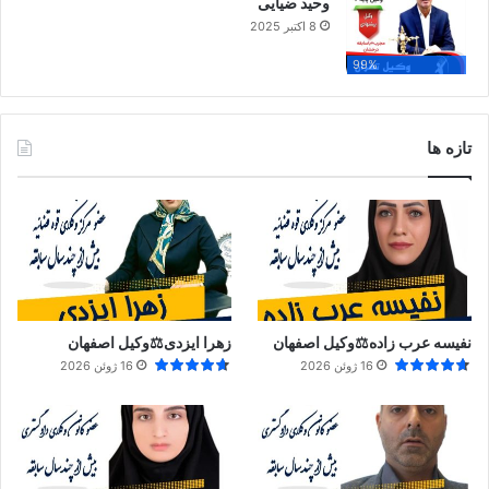
وحید ضیایی
8 اکتبر 2025
99%
تازه ها
نفیسه عرب زاده⚖️وکیل اصفهان
زهرا ایزدی⚖️وکیل اصفهان
16 ژوئن 2026
16 ژوئن 2026