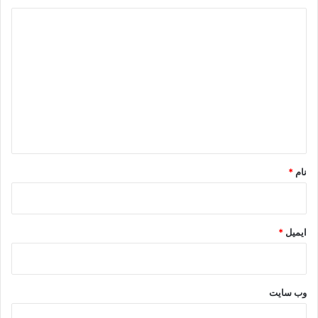
د
ی
د
گ
ا
ه
*
نام
*
ایمیل
*
وب‌ سایت