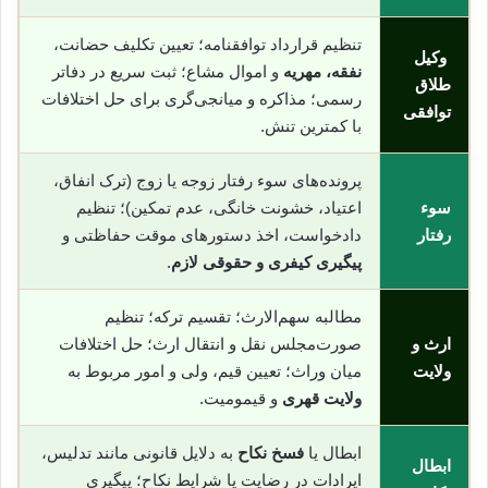
تنظیم قرارداد توافقنامه؛ تعیین تکلیف حضانت،
وکیل
نفقه، مهریه
و اموال مشاع؛ ثبت سریع در دفاتر
طلاق
رسمی؛ مذاکره و میانجی‌گری برای حل اختلافات
توافقی
با کمترین تنش.
پرونده‌های سوء رفتار زوجه یا زوج (ترک انفاق،
سوء
اعتیاد، خشونت خانگی، عدم تمکین)؛ تنظیم
رفتار
دادخواست، اخذ دستورهای موقت حفاظتی و
پیگیری کیفری و حقوقی لازم
.
مطالبه سهم‌الارث؛ تقسیم ترکه؛ تنظیم
ارث و
صورت‌مجلس نقل و انتقال ارث؛ حل اختلافات
ولایت
میان وراث؛ تعیین قیم، ولی و امور مربوط به
ولایت قهری
و قیمومیت.
ابطال یا
فسخ نکاح
به دلایل قانونی مانند تدلیس،
ابطال
ایرادات در رضایت یا شرایط نکاح؛ پیگیری