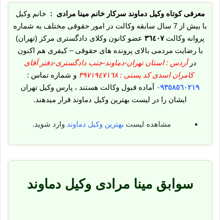
معرفی کوتاه وکیل دماوند سرکار خانم مینا مرادی :
خانم وکیل
با بیش از 7 سال سابقه وکالت در امور حقوقی مختلف به شماره
پروانه وکالت
٣٦٤٠٧
عضو کانون وکلای دادگستری مرکز (تهران)
با رضایت مردمی بالای پرونده های حقوقی – کیفری هم اکنون
در
آردس : استان تهران-دماوند-جنب دادگستری-دفتر آقای
کامران اسدی کد پستی : ٣٩٧١٩٤٧١٦٨
و شماره تماس :
٠٩٣٥٨٥٦٠٢١٩
آماده قبول وکالت هستند ، پارس وکیل تهران
ایشان را در لیست بهترین وکیل دماوند قرار میدهند.
مشاهده لیست
بهترین وکیل دماوند
وارد شوید.
سوابق مینا مرادی وکیل دماوند