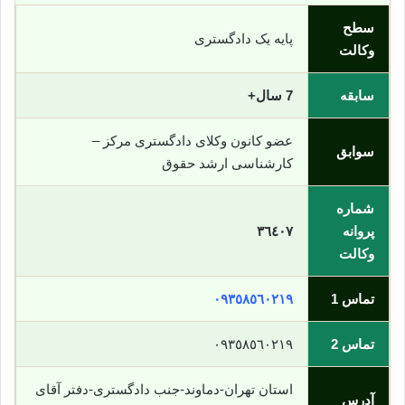
سطح
پایه یک دادگستری
وکالت
سابقه
7 سال+
عضو کانون وکلای دادگستری مرکز –
سوابق
کارشناسی ارشد حقوق
شماره
پروانه
٣٦٤٠٧
وکالت
تماس 1
٠٩٣٥٨٥٦٠٢١٩
تماس 2
٠٩٣٥٨٥٦٠٢١٩
استان تهران-دماوند-جنب دادگستری-دفتر آقای
آدرس