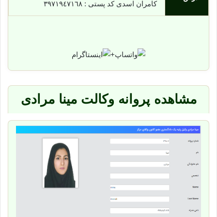
کامران اسدی کد پستی : ٣٩٧١٩٤٧١٦٨
+
مشاهده پروانه وکالت مینا مرادی