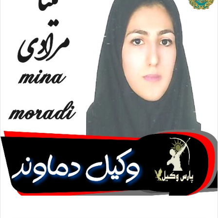
ا
ی
م
ی
ل