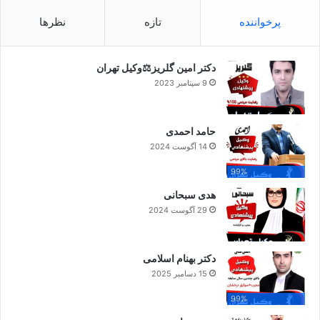
پرخواننده
تازه
نظرها
دکتر امین گلریز⚖️وکیل تهران
9 سپتامبر 2023
حامد احمدی
14 آگوست 2024
99%
هدی سبحانی
29 آگوست 2024
دکتر بهنام اسلامی
15 دسامبر 2025
99%