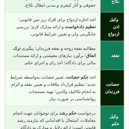
نکاح
حقوقی و آثار کیفری و مدنی ابطال نکاح.
وکیل
اخذ اجازه ازدواج برای افراد زیر سن قانونی؛
اذن
تنظیم دادخواست
و ارائه مدارک لازم؛ بررسی
ازدواج
جایگزینی ولی و تعیین شرایط قانونی.
مطالبه نفقه زوجه و نفقه فرزندان؛ پیگیری
ترک
نفقه
انفاق
؛ برآورد نیازهای معیشتی و ارائه مستندات
مالی برای دادگاه؛ اخذ رای و اجرای حکم.
اخذ
حکم حضانت
، تغییر حضانت به‌واسطه شرایط
حضانت
جدید؛ تنظیم قرارداد ملاقات و تعیین نفقه و الزام
فرزندان
به انجام تکالیف والدین؛ تهیه مستندات
روانشناسی در صورت نیاز.
درخواست
حکم رشد
برای نوجوانان جهت انجام
وکیل
معاملات، اشتغال یا اقداماتی که نیازمند رشد
حکم
قانونی است؛ ارائه دلایل و مدارک به دادگاه