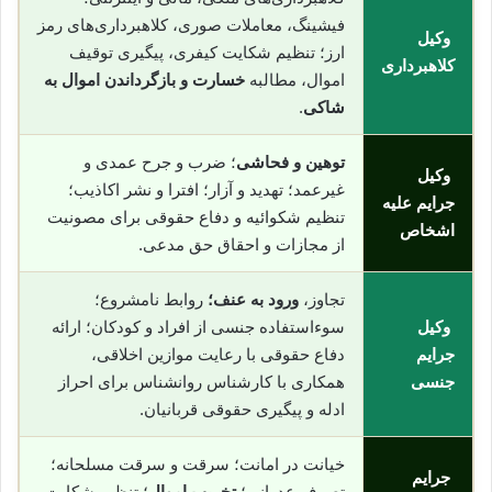
فیشینگ، معاملات صوری، کلاهبرداری‌های رمز
وکیل
ارز؛ تنظیم شکایت کیفری، پیگیری توقیف
کلاهبرداری
اموال، مطالبه
خسارت و بازگرداندن اموال به
شاکی
.
توهین و فحاشی
؛ ضرب و جرح عمدی و
وکیل
غیرعمد؛ تهدید و آزار؛ افترا و نشر اکاذیب؛
جرایم علیه
تنظیم شکوائیه و دفاع حقوقی برای مصونیت
اشخاص
از مجازات و احقاق حق مدعی.
تجاوز،
ورود به عنف؛
روابط نامشروع؛
وکیل
سوءاستفاده جنسی از افراد و کودکان؛ ارائه
جرایم
دفاع حقوقی با رعایت موازین اخلاقی،
جنسی
همکاری با کارشناس روانشناس برای احراز
ادله و پیگیری حقوقی قربانیان.
خیانت در امانت؛ سرقت و سرقت مسلحانه؛
جرایم
تصرف عدوانی؛
تخریب اموال
؛ تنظیم شکایت،