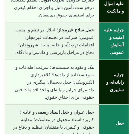
علیه اموال
درخواست تأمین دلیل و اجرای احکام کیفری
و مالکیت
برای استیفای حقوق ذی‌نفعان.
جرایم علیه
حمل سلاح غیرمجاز
؛ اخلال در نظم و امنیت
امنیت و
عمومی؛ شرکت در تجمعات غیرمجاز؛
آسایش
اقدامات تهدیدآمیز علیه امنیت شهروندان؛
عمومی
دفاع در مراحل بازپرسی و دادسرا و دادگاه.
هک و نفوذ به سیستم‌ها؛ سرقت اطلاعات و
جرایم
سوء‌استفاده از داده‌ها؛ کلاهبرداری
رایانه‌ای و
الکترونیکی؛ جعل دیجیتال؛ پیگیری در
سایبری
دادسرای جرایم رایانه‌ای و اخذ اقدامات فنی-
حقوقی برای احقاق حقوق.
جعل عنوان و
جعل اسناد رسمی
و عادی؛
کاربرد اسناد مجعول در معاملات؛ مقابله
جعل
حقوقی و کیفری با متقلبان؛ تنظیم و دفاع در