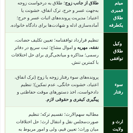
میثم
طلاق از جانب زوج
؛ طلاق به درخواست زوجه
قمبری
به‌جهت عسر و حرج، ترک انفاق، خشونت یا
طلاق
اعتیاد؛ مدیریت پرونده‌های اثبات عسر و حرج؛
یکطرفه
آماده‌سازی ادله و شهادت‌ها برای دادگاه خانواده.
تنظیم قرارداد توافقنامه؛ تعیین تکلیف حضانت،
وکیل
نفقه، مهریه
و اموال مشاع؛ ثبت سریع در دفاتر
طلاق
رسمی؛ مذاکره و میانجی‌گری برای حل اختلافات
توافقی
با کمترین تنش.
پرونده‌های سوء رفتار زوجه یا زوج (ترک انفاق،
سوء
اعتیاد، خشونت خانگی، عدم تمکین)؛ تنظیم
رفتار
دادخواست، اخذ دستورهای موقت حفاظتی و
پیگیری کیفری و حقوقی لازم
.
مطالبه سهم‌الارث؛ تقسیم ترکه؛ تنظیم
ارث و
صورت‌مجلس نقل و انتقال ارث؛ حل اختلافات
ولایت
میان وراث؛ تعیین قیم، ولی و امور مربوط به