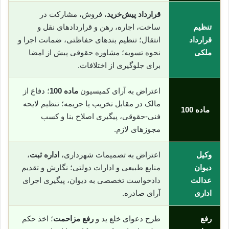
قرارداد پیش‌خرید
، فروش، مشارکت در
تنظیم
ساخت، اجاره، رهن و قراردادهای نقل و
قرارداد
انتقال؛ تنظیم بندهای حفاظتی، ضمانت اجرا و
ملکی
نحوه تسویه؛ مشاوره حقوقی پیش از امضا
برای جلوگیری از اختلافات.
اعتراض به آرای کمیسیون
ماده 100
؛ دفاع از
مالک در مقابل تخریب یا جریمه؛ تنظیم لایحه
ماده 100
فنی-حقوقی، پیگیری اصلاح بنا و کسب
مجوزهای لازم.
وکیل
اعتراض به تصمیمات شهرداری،
اداره ثبت
،
دیوان
منابع طبیعی و ادارات دولتی؛ نگارش و تقدیم
عدالت
دادخواست تخصصی به دیوان، پیگیری اجرای
اداری
آرای صادره.
رفع
طرح دعوای خلع ید و
رفع مزاحمت
؛ اخذ حکم