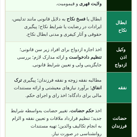
ولایت قهری
و قیمومیت.
ابطال یا
فسخ نکاح
به دلایل قانونی مانند تدلیس،
ابطال
ایرادات در رضایت یا شرایط نکاح؛ پیگیری
نکاح
حقوقی و آثار کیفری و مدنی ابطال نکاح.
وکیل
اخذ اجازه ازدواج برای افراد زیر سن قانونی؛
اذن
تنظیم دادخواست
و ارائه مدارک لازم؛ بررسی
ازدواج
جایگزینی ولی و تعیین شرایط قانونی.
مطالبه نفقه زوجه و نفقه فرزندان؛ پیگیری
ترک
نفقه
انفاق
؛ برآورد نیازهای معیشتی و ارائه مستندات
مالی برای دادگاه؛ اخذ رای و اجرای حکم.
اخذ
حکم حضانت
، تغییر حضانت به‌واسطه شرایط
حضانت
جدید؛ تنظیم قرارداد ملاقات و تعیین نفقه و الزام
فرزندان
به انجام تکالیف والدین؛ تهیه مستندات
روانشناسی در صورت نیاز.