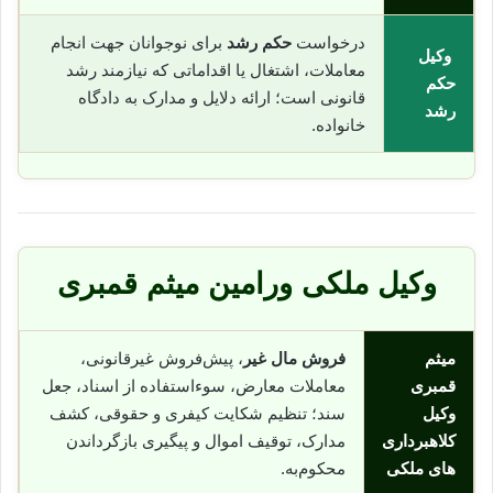
درخواست
حکم رشد
برای نوجوانان جهت انجام
وکیل
معاملات، اشتغال یا اقداماتی که نیازمند رشد
حکم
قانونی است؛ ارائه دلایل و مدارک به دادگاه
رشد
خانواده.
وکیل ملکی ورامین میثم قمبری
میثم
فروش مال غیر
، پیش‌فروش غیرقانونی،
قمبری
معاملات معارض، سوء‌استفاده از اسناد، جعل
وکیل
سند؛ تنظیم شکایت کیفری و حقوقی، کشف
کلاهبرداری
مدارک، توقیف اموال و پیگیری بازگرداندن
های ملکی
محکوم‌به.