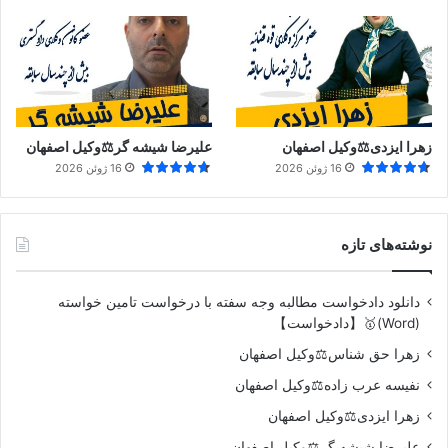
زهرا ایزدی⚖️وکیل اصفهان
علیرضا شیشه گر⚖️وکیل اصفهان
16 ژوئن 2026
16 ژوئن 2026
نوشته‌های تازه
دانلود دادخواست مطالبه وجه سفته با درخواست تامین خواسته
(Word)🥇【دادخواست】
زهرا حق شناس⚖️وکیل اصفهان
نفیسه عرب زاده⚖️وکیل اصفهان
زهرا ایزدی⚖️وکیل اصفهان
علیرضا شیشه گر⚖️وکیل اصفهان