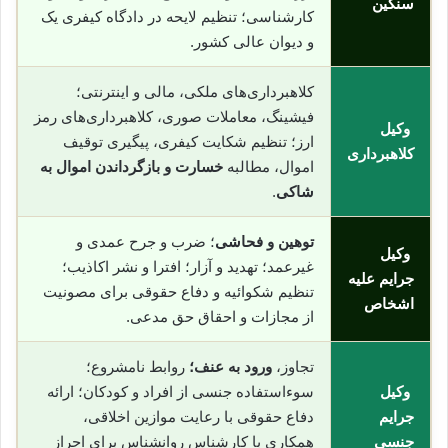
سنگین
کارشناسی؛ تنظیم لایحه در دادگاه کیفری یک
و دیوان عالی کشور.
کلاهبرداری‌های ملکی، مالی و اینترنتی؛
فیشینگ، معاملات صوری، کلاهبرداری‌های رمز
وکیل
ارز؛ تنظیم شکایت کیفری، پیگیری توقیف
کلاهبرداری
اموال، مطالبه
خسارت و بازگرداندن اموال به
شاکی
.
توهین و فحاشی
؛ ضرب و جرح عمدی و
وکیل
غیرعمد؛ تهدید و آزار؛ افترا و نشر اکاذیب؛
جرایم علیه
تنظیم شکوائیه و دفاع حقوقی برای مصونیت
اشخاص
از مجازات و احقاق حق مدعی.
تجاوز،
ورود به عنف؛
روابط نامشروع؛
وکیل
سوءاستفاده جنسی از افراد و کودکان؛ ارائه
جرایم
دفاع حقوقی با رعایت موازین اخلاقی،
جنسی
همکاری با کارشناس روانشناس برای احراز