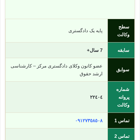
سطح
پایه یک دادگستری
وکالت
سابقه
7 سال+
عضو کانون وکلای دادگستری مرکز – کارشناسی
سوابق
ارشد حقوق
شماره
پروانه
٢٢٤٠٤
وکالت
تماس 1
٠٩١٢٧٣٥٨٥٠٨
تماس 2