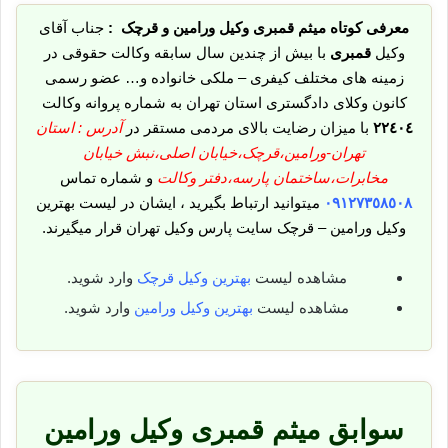
معرفی کوتاه میثم قمبری وکیل ورامین و قرچک :
جناب آقای
وکیل
قمبری
با بیش از چندین سال سابقه وکالت حقوقی در
زمینه های مختلف کیفری – ملکی خانواده و… عضو رسمی
کانون وکلای دادگستری استان تهران به شماره پروانه وکالت
٢٢٤٠٤
با میزان رضایت بالای مردمی مستقر در
آدرس : استان
تهران-ورامین،قرچک،خیابان اصلی،نبش خیابان
مخابرات،ساختمان پارسه،دفتر وکالت
و شماره تماس
٠٩١٢٧٣٥٨٥٠٨
میتوانید ارتباط بگیرید ، ایشان در لیست بهترین
وکیل ورامین – قرچک سایت پارس وکیل تهران قرار میگیرند.
مشاهده لیست
بهترین وکیل قرچک
وارد شوید.
مشاهده لیست
بهترین وکیل ورامین
وارد شوید.
سوابق میثم قمبری وکیل ورامین