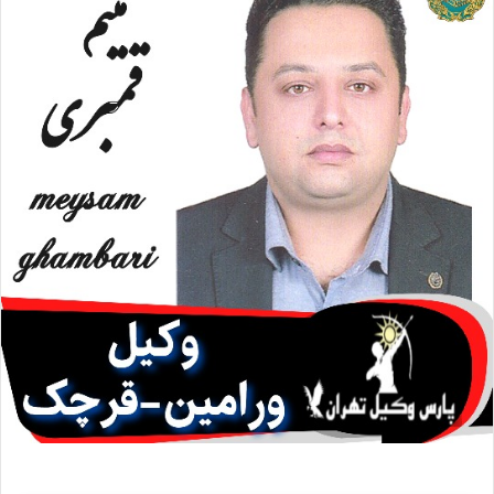
ا
ی
م
ی
ل