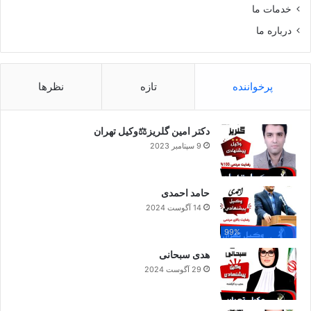
خدمات ما
درباره ما
پرخواننده
تازه
نظرها
دکتر امین گلریز⚖️وکیل تهران
9 سپتامبر 2023
حامد احمدی
14 آگوست 2024
99%
هدی سبحانی
29 آگوست 2024