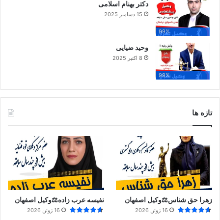
دکتر بهنام اسلامی
15 دسامبر 2025
99%
وحید ضیایی
8 اکتبر 2025
99%
تازه ها
زهرا حق شناس⚖️وکیل اصفهان
نفیسه عرب زاده⚖️وکیل اصفهان
16 ژوئن 2026
16 ژوئن 2026