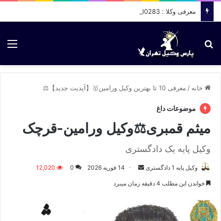
معرفی وکلا : 09036430283
جستجو برای
منو
خانه
/
معرفی 10 تا بهترین وکیل ورامین🥇【آپدیت جدید】⚖️
موضوعات داغ
میثم قمبری⚖️وکیل ورامین-قرچک
وکیل پایه یک دادگستری
وکیل پایه 1 دادگستری
ا
14 فوریه 2026
0
12,020
ر
خواندن این مطلب 4 دقیقه زمان میبرد
س
ا
ل