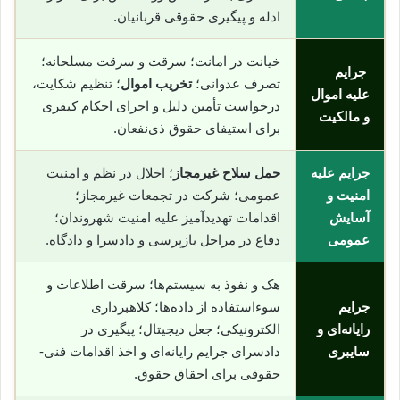
ادله و پیگیری حقوقی قربانیان.
خیانت در امانت؛ سرقت و سرقت مسلحانه؛
جرایم
تصرف عدوانی؛
تخریب اموال
؛ تنظیم شکایت،
علیه اموال
درخواست تأمین دلیل و اجرای احکام کیفری
و مالکیت
برای استیفای حقوق ذی‌نفعان.
جرایم علیه
حمل سلاح غیرمجاز
؛ اخلال در نظم و امنیت
امنیت و
عمومی؛ شرکت در تجمعات غیرمجاز؛
آسایش
اقدامات تهدیدآمیز علیه امنیت شهروندان؛
عمومی
دفاع در مراحل بازپرسی و دادسرا و دادگاه.
هک و نفوذ به سیستم‌ها؛ سرقت اطلاعات و
جرایم
سوء‌استفاده از داده‌ها؛ کلاهبرداری
رایانه‌ای و
الکترونیکی؛ جعل دیجیتال؛ پیگیری در
سایبری
دادسرای جرایم رایانه‌ای و اخذ اقدامات فنی-
حقوقی برای احقاق حقوق.