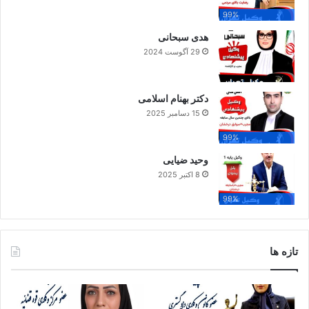
99%
هدی سبحانی
29 آگوست 2024
دکتر بهنام اسلامی
15 دسامبر 2025
99%
وحید ضیایی
8 اکتبر 2025
99%
تازه ها