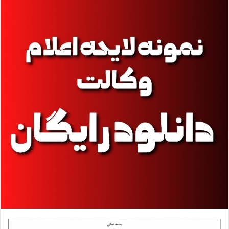
ا
ی
م
ی
ل