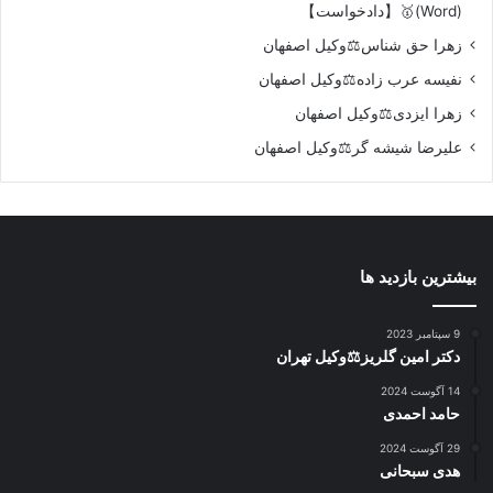
(Word)🥇【دادخواست】
زهرا حق شناس⚖️وکیل اصفهان
نفیسه عرب زاده⚖️وکیل اصفهان
زهرا ایزدی⚖️وکیل اصفهان
علیرضا شیشه گر⚖️وکیل اصفهان
بیشترین بازدید ها
9 سپتامبر 2023
دکتر امین گلریز⚖️وکیل تهران
14 آگوست 2024
حامد احمدی
29 آگوست 2024
هدی سبحانی