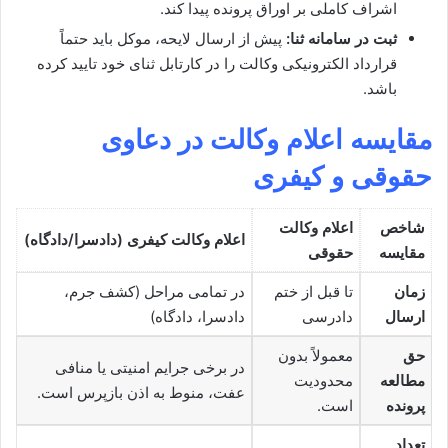
اشراف کاملی بر اوراق پرونده پیدا کند.
ثبت در سامانه ثنا:
پیش از ارسال لایحه، موکل باید حتماً
قرارداد الکترونیکی وکالت را در کارتابل ثنای خود تایید کرده
باشد.
مقایسه اعلام وکالت در دعاوی
حقوقی و کیفری
شاخص
اعلام وکالت
اعلام وکالت کیفری (دادسرا/دادگاه)
مقایسه
حقوقی
زمان
تا قبل از ختم
در تمامی مراحل (کشف جرم،
ارسال
دادرسی
دادسرا، دادگاه)
حق
معمولاً بدون
در برخی جرایم امنیتی یا منافی
مطالعه
محدودیت
عفت، منوط به اذن بازپرس است.
پرونده
است.
تعداد