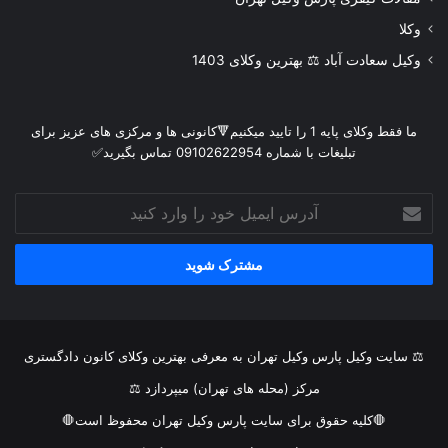
وکلا
وکیل سعادت آباد ⚖️ بهترین وکلای 1403
ما فقط وکلای پایه 1 را تایید میکنیم🔻کانونی ها و مرکزی های عزیز برای
تبلیغات با شماره 09102622954 تماس بگیرید✅
آدرس
ایمیل
خود
را
وارد
کنید
⚖ سایت وکیل پارس وکیل تهران به معرفی بهترین وکلای کانون دادگستری
مرکز (محله های تهران) میپردازد ⚖
🛑کلیه حقوق برای سایت پارس وکیل تهران محفوظ است🛑