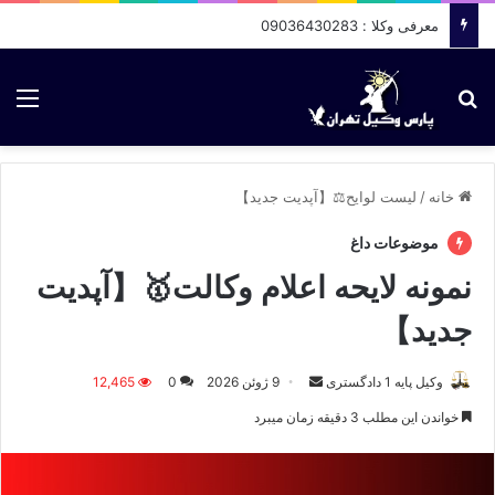
معرفی وکلا : 09036430283
جستجو برای
منو
خانه
/
لیست لوایح⚖️【آپدیت جدید】
موضوعات داغ
نمونه لایحه اعلام وکالت🥇【آپدیت
جدید】
وکیل پایه 1 دادگستری
ا
9 ژوئن 2026
0
12,465
ر
خواندن این مطلب 3 دقیقه زمان میبرد
س
ا
ل