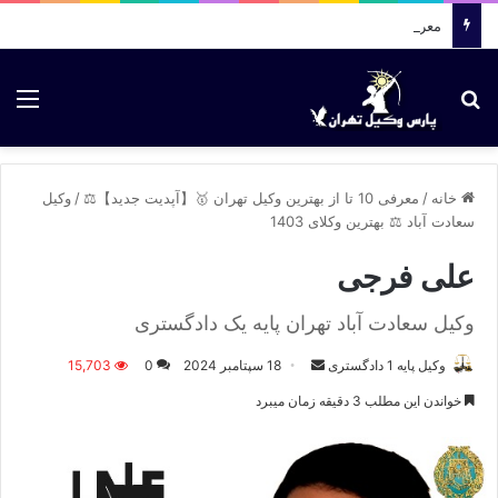
معرفی وکلا : 09036430283
جستجو برای
منو
خانه
/
معرفی 10 تا از بهترین وکیل تهران 🥇【آپدیت جدید】⚖️
/
وکیل
سعادت آباد ⚖️ بهترین وکلای 1403
علی فرجی
وکیل سعادت آباد تهران پایه یک دادگستری
وکیل پایه 1 دادگستری
ا
18 سپتامبر 2024
0
15,703
ر
خواندن این مطلب 3 دقیقه زمان میبرد
س
ا
ل