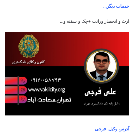
خدمات دیگر…
ارث و انحصار وراثت +چک و سفته و…
آدرس وکیل
فرجی