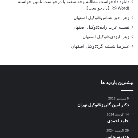
دانلود دادخواست مطالبه وجه سفته با درخواست تامین خواسته
(Word)🥇【دادخواست】
زهرا حق شناس⚖️وکیل اصفهان
نفیسه عرب زاده⚖️وکیل اصفهان
زهرا ایزدی⚖️وکیل اصفهان
علیرضا شیشه گر⚖️وکیل اصفهان
بیشترین بازدید ها
9 سپتامبر 2023
دکتر امین گلریز⚖️وکیل تهران
14 آگوست 2024
حامد احمدی
29 آگوست 2024
هدی سبحانی