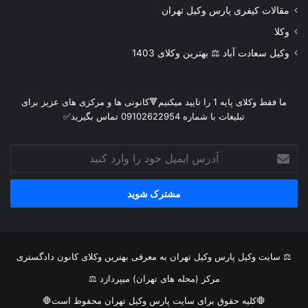
مقالات کیفری پارس وکیل تهران
وکلا
وکیل سعادت آباد ⚖️ بهترین وکلای 1403
ما فقط وکلای پایه 1 را تایید میکنیم🔻کانونی ها و مرکزی های عزیز برای
تبلیغات با شماره 09102622954 تماس بگیرید✅
آدرس
ایمیل
خود
را
وارد
کنید
⚖ سایت وکیل پارس وکیل تهران به معرفی بهترین وکلای کانون دادگستری
مرکز (محله های تهران) میپردازد ⚖
🛑کلیه حقوق برای سایت پارس وکیل تهران محفوظ است🛑