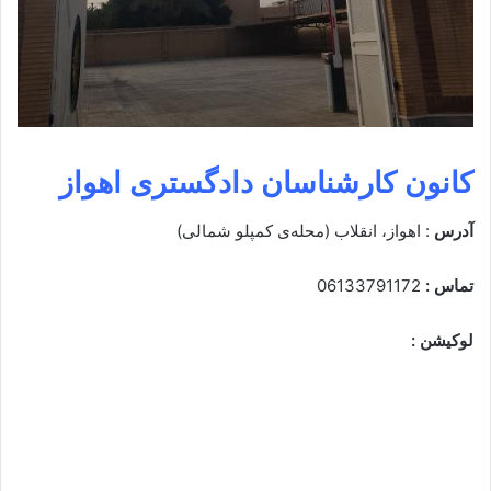
کانون کارشناسان دادگستری اهواز
آدرس
: اهواز، انقلاب (محله‌ی کمپلو شمالی)
تماس :
06133791172
لوکیشن :