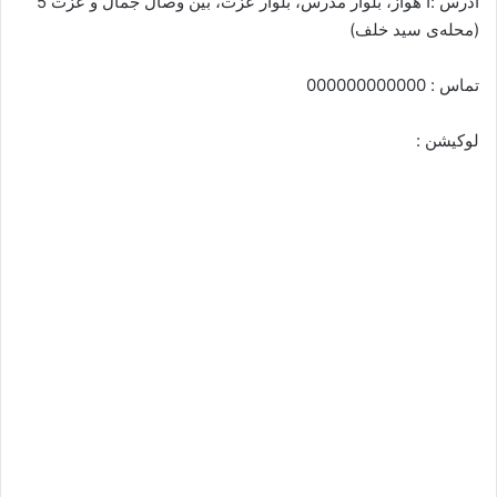
آدرس :ا هواز، بلوار مدرس، بلوار عزت، بین وصال جمال و عزت 5
(محله‌ی سید خلف)
تماس : 000000000000
لوکیشن :