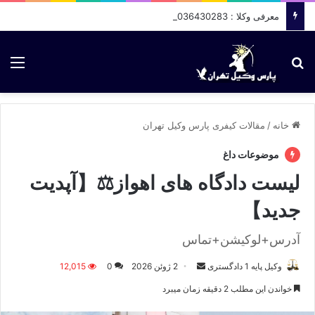
معرفی وکلا : 09036430283
جستجو برای
منو
خانه
/
مقالات کیفری پارس وکیل تهران
موضوعات داغ
لیست دادگاه های اهواز⚖️【آپدیت
جدید】
آدرس+لوکیشن+تماس
وکیل پایه 1 دادگستری
ا
2 ژوئن 2026
0
12,015
ر
خواندن این مطلب 2 دقیقه زمان میبرد
س