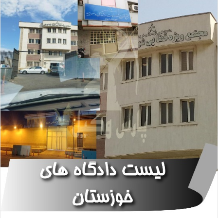
ا
ل
ا
ی
م
ی
ل